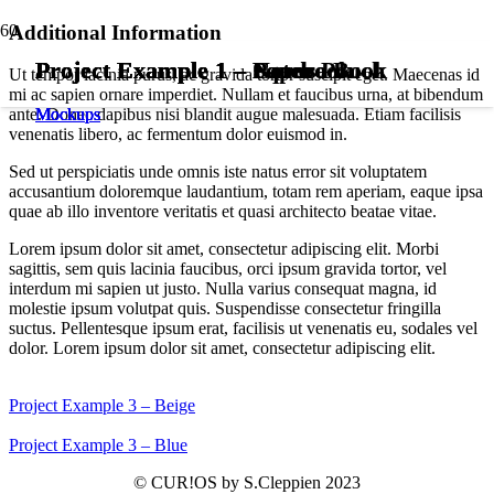
Additional Information
Project Example 1 – Cards
Project Example 1 – Notebook
Project Example 1 – Square Book
Project Example 1 – Paper Pouch
Ut tempor lacinia purus, ac gravida tortor suscipit eget. Maecenas id
mi ac sapien ornare imperdiet. Nullam et faucibus urna, at bibendum
Mockups
Mockups
Mockups
Mockups
ante. Donec dapibus nisi blandit augue malesuada. Etiam facilisis
venenatis libero, ac fermentum dolor euismod in.
Sed ut perspiciatis unde omnis iste natus error sit voluptatem
accusantium doloremque laudantium, totam rem aperiam, eaque ipsa
quae ab illo inventore veritatis et quasi architecto beatae vitae.
Lorem ipsum dolor sit amet, consectetur adipiscing elit. Morbi
sagittis, sem quis lacinia faucibus, orci ipsum gravida tortor, vel
interdum mi sapien ut justo. Nulla varius consequat magna, id
molestie ipsum volutpat quis. Suspendisse consectetur fringilla
suctus. Pellentesque ipsum erat, facilisis ut venenatis eu, sodales vel
dolor. Lorem ipsum dolor sit amet, consectetur adipiscing elit.
Project Example 3 – Beige
Project Example 3 – Blue
© CUR!OS by S.Cleppien 2023